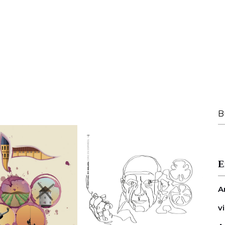
B
E
A
v