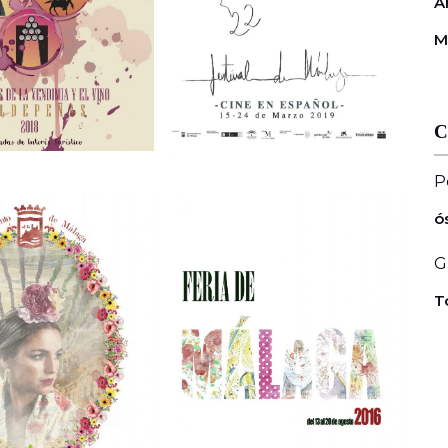
A
M
C
P
ó
G
T