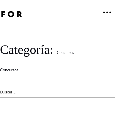
Skip
to
● ● ●
content
Categoría:
Concursos
Concursos
Buscar: